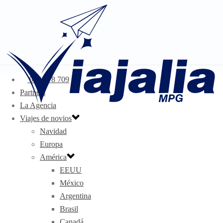
955 678 709
Partners
La Agencia
Viajes de novios
Navidad
Europa
América
EEUU
México
Argentina
Brasil
Canadá