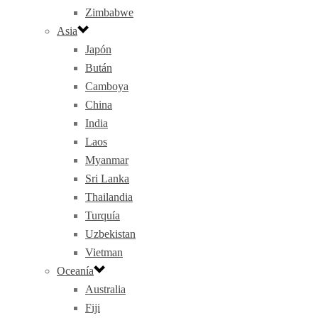
Zimbabwe
Asia
Japón
Bután
Camboya
China
India
Laos
Myanmar
Sri Lanka
Thailandia
Turquía
Uzbekistan
Vietman
Oceanía
Australia
Fiji