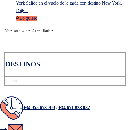
York Salida en el vuelo de la tarde con destino New York.
D�...
Lo quiero
Ordenado
Mostrando los 2 resultados
por
los
últimos
DESTINOS
Filtrar
+34 955 678 709
/
+34 671 833 082