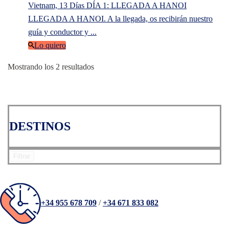
Vietnam, 13 Días DÍA 1: LLEGADA A HANOI
LLEGADA A HANOI. A la llegada, os recibirán nuestro
guía y conductor y ...
Lo quiero
Ordenado
Mostrando los 2 resultados
por
los
últimos
DESTINOS
Filtrar
+34 955 678 709
/
+34 671 833 082