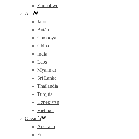
Zimbabwe
Asia
Japón
Bután
Camboya
China
India
Laos
Myanmar
Sri Lanka
Thailandia
Turquía
Uzbekistan
Vietman
Oceanía
Australia
Fiji